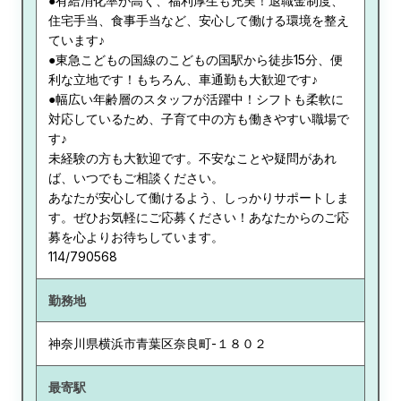
●有給消化率が高く、福利厚生も充実！退職金制度、
住宅手当、食事手当など、安心して働ける環境を整え
ています♪
●東急こどもの国線のこどもの国駅から徒歩15分、便
利な立地です！もちろん、車通勤も大歓迎です♪
●幅広い年齢層のスタッフが活躍中！シフトも柔軟に
対応しているため、子育て中の方も働きやすい職場で
す♪
未経験の方も大歓迎です。不安なことや疑問があれ
ば、いつでもご相談ください。
あなたが安心して働けるよう、しっかりサポートしま
す。ぜひお気軽にご応募ください！あなたからのご応
募を心よりお待ちしています。
114/790568
勤務地
神奈川県
横浜市青葉区奈良町-１８０２
最寄駅