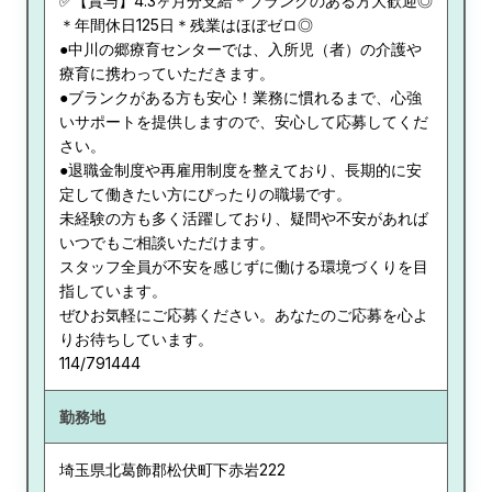
✅【賞与】4.3ヶ月分支給＊ブランクのある方大歓迎◎
＊年間休日125日＊残業はほぼゼロ◎
●中川の郷療育センターでは、入所児（者）の介護や
療育に携わっていただきます。
●ブランクがある方も安心！業務に慣れるまで、心強
いサポートを提供しますので、安心して応募してくだ
さい。
●退職金制度や再雇用制度を整えており、長期的に安
定して働きたい方にぴったりの職場です。
未経験の方も多く活躍しており、疑問や不安があれば
いつでもご相談いただけます。
スタッフ全員が不安を感じずに働ける環境づくりを目
指しています。
ぜひお気軽にご応募ください。あなたのご応募を心よ
りお待ちしています。
114/791444
勤務地
埼玉県
北葛飾郡松伏町下赤岩222