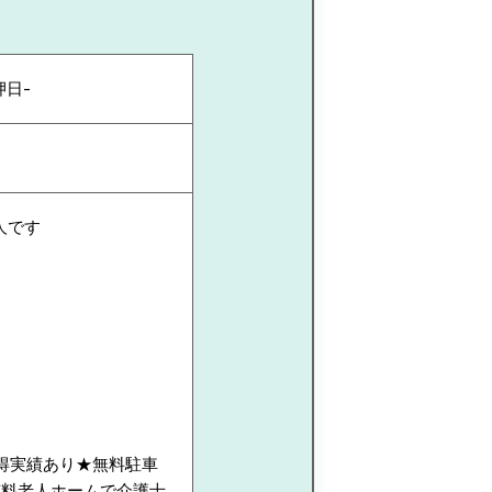
押日-
人です
取得実績あり★無料駐車
有料老人ホームで介護士