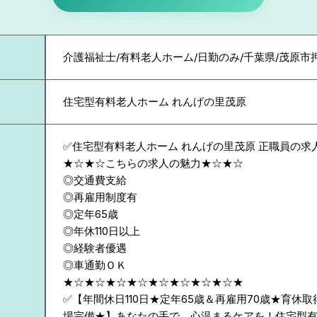
介護福祉士/有料老人ホーム/日勤のみ/千葉県/茂原市
住宅型有料老人ホーム れんげの里茂原
✅住宅型有料老人ホーム れんげの里茂原 正職員の求
★☆★☆こちらの求人の魅力★☆★☆
◎交通費支給
◎再雇用制度有
◎定年65歳
◎年休110日以上
◎経験者優遇
◎車通勤ＯＫ
★☆★☆★☆★☆★☆★☆★☆★☆★
✅【年間休日110日★定年65歳＆再雇用70歳★育休
場完備★】あなたの手で、心温まるケアを！住宅型