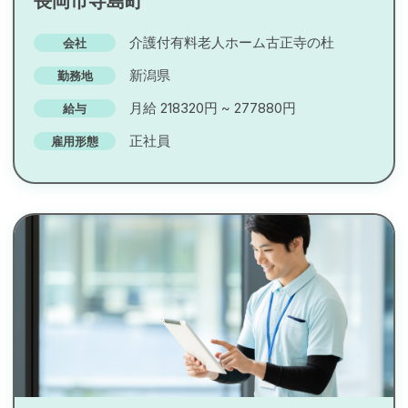
長岡市寺島町
介護付有料老人ホーム古正寺の杜
会社
新潟県
勤務地
月給 218320円 ~ 277880円
給与
正社員
雇用形態