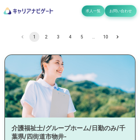
求人一覧
お問い合わせ
1
2
3
4
5
…
10
介護福祉士/グループホーム/日勤のみ/千
葉県/四街道市物井-