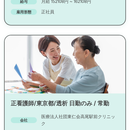
月給 152108円 ~ 162108円
給与
正社員
雇用形態
正看護師/東京都/透析 日勤のみ / 常勤
医療法人社団東仁会高尾駅前クリニッ
会社
ク