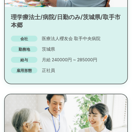
理学療法士/病院/日勤のみ/茨城県/取手市
本郷
医療法人櫻友会 取手中央病院
会社
茨城県
勤務地
月給 240000円 ~ 285000円
給与
正社員
雇用形態