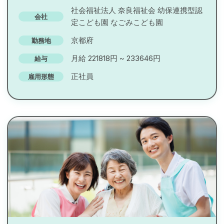
社会福祉法人 奈良福祉会 幼保連携型認
会社
定こども園 なごみこども園
京都府
勤務地
月給 221818円 ~ 233646円
給与
正社員
雇用形態